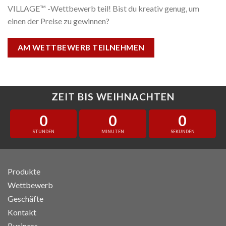
VILLAGE™ -Wettbewerb teil! Bist du kreativ genug, um
einen der Preise zu gewinnen?
AM WETTBEWERB TEILNEHMEN
ZEIT BIS WEIHNACHTEN
0
0
0
STUNDEN
MINUTEN
SEKUNDEN
Produkte
Wettbewerb
Geschäfte
Kontakt
Business